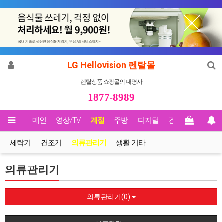
LG Hellovision 렌탈몰
렌탈상품 쇼핑몰의 대명사
1877-8989
메인
영상/TV
계절
주방
디지털
건강
Biz렌탈
세탁기
건조기
의류관리기
생활 기타
의류관리기
의류관리기(0)