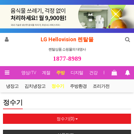
LG Hellovision 렌탈몰
렌탈상품 쇼핑몰의 대명사
1877-8989
메인
영상/TV
계절
주방
디지털
건강
Biz렌탈
냉장고
김치냉장고
정수기
주방환경
조리가전
정수기
정수기(0)