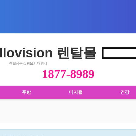
llovision 렌탈몰
렌탈상품 쇼핑몰의 대명사
1877-8989
주방
디지털
건강