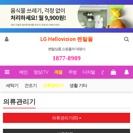
LG Hellovision 렌탈몰
렌탈상품 쇼핑몰의 대명사
1877-8989
메인
영상/TV
계절
주방
디지털
건강
Biz렌탈
세탁기
건조기
의류관리기
생활 기타
의류관리기
의류관리기(0)