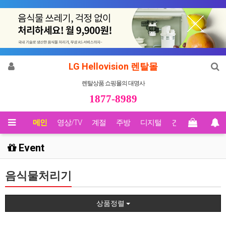
LG Hellovision 렌탈몰
렌탈상품 쇼핑몰의 대명사
1877-8989
메인
영상/TV
계절
주방
디지털
건강
Biz렌탈
Event
음식물처리기
상품정렬