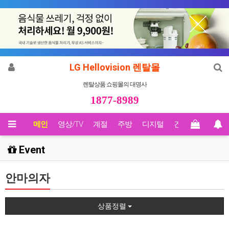
LG Hellovision 렌탈몰
렌탈상품 쇼핑몰의 대명사
1877-8989
메인
영상/TV
계절
주방
디지털
건강
Biz렌탈
Event
안마의자
상품정렬