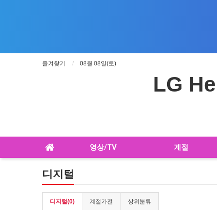
즐겨찾기
08월 08일(토)
LG He
영상/TV
계절
디지털
디지털(0)
계절가전
상위분류