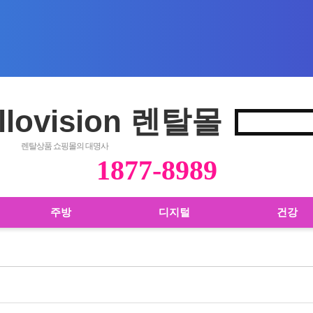
llovision 렌탈몰
렌탈상품 쇼핑몰의 대명사
1877-8989
주방
디지털
건강