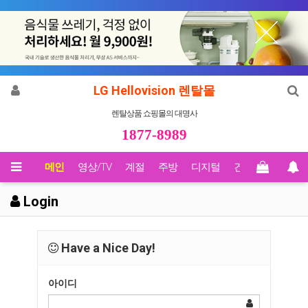
LG Hellovision 렌탈몰
렌탈상품 쇼핑몰의 대명사
1877-8989
메인
영상/TV
계절
주방
디지털
건강
Biz렌탈
Login
Have a Nice Day!
아이디